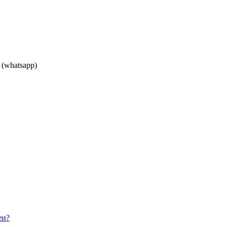
)
(whatsapp)
еи?