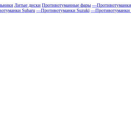
льники
Литые диски
Противотуманные фары
—
Противотуманки
вотуманки Subaru
—
Противотуманки Suzuki
—
Противотуманки 